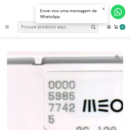
Loja Valongo: 220 150 143 (chamada para a rede fixa nacional) «»
E-mail: geral@movenergy.pt
Envie-nos uma mensagem de
WhatsApp
Início
MATERIAL ELÉTRICO
COMPONENTES
INTERRUPTORES
0
Serviço Suporte e Monitorização Para ITRON - Nível de
Serviço tipo 1.0 - BÁSICO - Cartão GSM