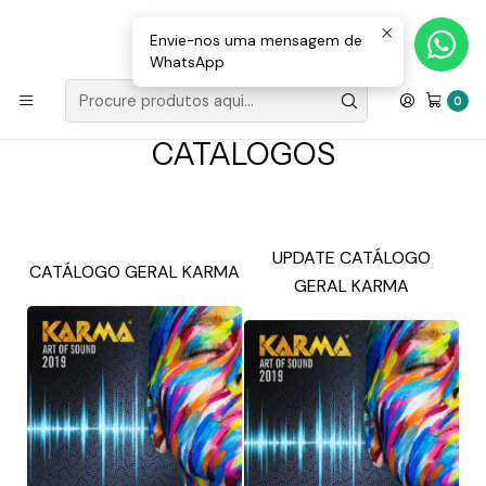
Loja Valongo: 220 150 143 (chamada para a rede fixa nacional) «»
E-mail: geral@movenergy.pt
Envie-nos uma mensagem de
WhatsApp
Início
CATÁLOGOS
0
CATÁLOGOS
UPDATE CATÁLOGO
CATÁLOGO GERAL KARMA
GERAL KARMA