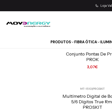
Loja Va
PRODUTOS
FIBRA ÓTICA
ILUMI
PKPP18A
|
PROK
Preço Exclusivo Online C/IVA
Conjunto Pontas De P
PROK
3,07€
Quantidade
MT-1510
|
PROSKIT
Preço Exclusivo Online C/IVA
Multímetro Digital de Bo
Não Disponível
5/6 Dígitos True Rm
PROSKIT