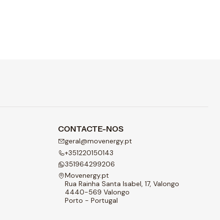
CONTACTE-NOS
geral@movenergy.pt
+351220150143
351964299206
Movenergy.pt
Rua Rainha Santa Isabel, 17, Valongo
4440-569 Valongo
Porto - Portugal