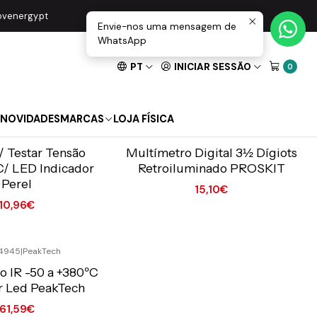
movenergy.pt
Envie-nos uma mensagem de
WhatsApp
PT
INICIAR SESSÃO
0
NOVIDADES
MARCAS
LOJA FÍSICA
TEST21
|
Perel
MT-1233D
|
PROSKIT
o Online C/IVA
Preço Exclusivo Online C/IVA
/ Testar Tensão
Multímetro Digital 3½ Dígiots
/ LED Indicador
Retroiluminado PROSKIT
Perel
15,10€
10,96€
Quantidade
4945
|
PeakTech
o Online C/IVA
 IR -50 a +380ºC
r Led PeakTech
61,59€