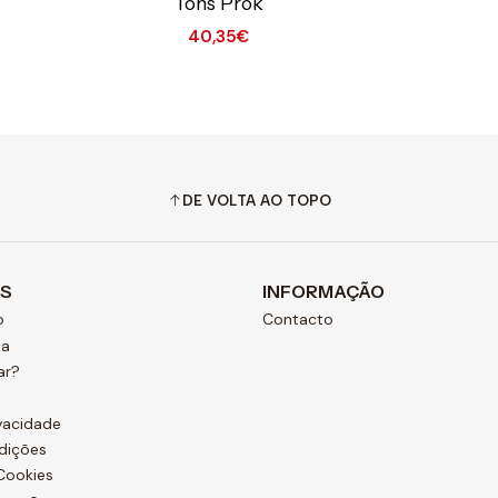
Tons Prok
40,35€
Quantidade
Quantidade
DE VOLTA AO TOPO
AS
INFORMAÇÃO
o
Contacto
ja
ar?
ivacidade
dições
 Cookies