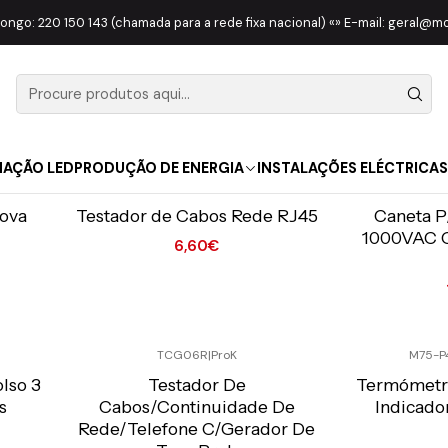
Início
FERRAMENTAS
TESTE | MEDIDA
longo: 220 150 143 (chamada para a rede fixa nacional) «» E-mail: geral@
TESTE | MEDIDA
NAÇÃO LED
PRODUÇÃO DE ENERGIA
INSTALAÇÕES ELÉCTRICAS
M75-CAT1TEST
|
SMI
VT
Preço Exclusivo Online C/IVA
Preço Exclusiv
rova
Testador de Cabos Rede RJ45
Caneta P
1000VAC C
6,60€
Quantidade
Quantidade
TCG06R
|
ProK
M75-P
Preço Exclusivo Online C/IVA
Preço Exclusiv
lso 3
Testador De
Termómetro
s
Cabos/Continuidade De
Indicado
Rede/Telefone C/Gerador De