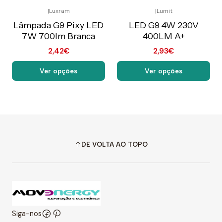
|
Luxram
|
Lumit
Preço Exclusivo Online
Preço Exclusivo Online
C/IVA
C/IVA
Lâmpada G9 Pixy LED
LED G9 4W 230V
7W 700lm Branca
400LM A+
2,42€
2,93€
Ver opções
Ver opções
DE VOLTA AO TOPO
Siga-nos