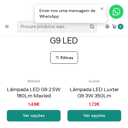
Loja Valongo: 220 150 143 (chamada para a rede fixa nacional) «»
E-mail: geral@movenergy.pt
Envie-nos uma mensagem de
WhatsApp
Início
G9 LED
0
G9 LED
Filtros
|
Maxled
|
Luxtar
Preço Exclusivo Online
Preço Exclusivo Online
C/IVA
C/IVA
Lâmpada LED G9 2.5W
Lâmpada LED Luxtar
180Lm Maxled
G9 3W 350Lm
1,49€
1,72€
Ver opções
Ver opções