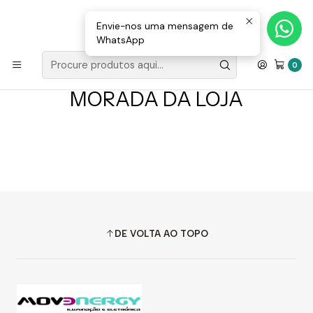
Loja Valongo: 220 150 143 (chamada para a rede fixa nacional) «»
E-mail: geral@movenergy.pt
Envie-nos uma mensagem de
WhatsApp
Início
MORADA DA LOJA
0
MORADA DA LOJA
DE VOLTA AO TOPO