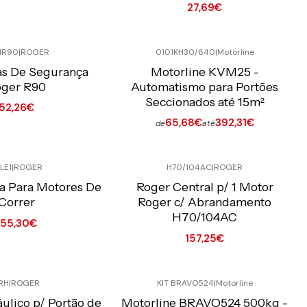
27,69€
Quantidade
1R90
|
ROGER
0101KH30/640
|
Motorline
o Online C/IVA
Preço Exclusivo Online C/IVA
as De Segurança
Motorline KVM25 -
ger R90
Automatismo para Portões
Seccionados até 15m²
52,26€
65,68€
392,31€
de
até
Ver opções
LE1
|
ROGER
H70/104AC
|
ROGER
o Online C/IVA
Preço Exclusivo Online C/IVA
ca Para Motores De
Roger Central p/ 1 Motor
Correr
Roger c/ Abrandamento
H70/104AC
155,30€
157,25€
Quantidade
RH
|
ROGER
KIT BRAVO524
|
Motorline
o Online C/IVA
Preço Exclusivo Online C/IVA
ulico p/ Portão de
Motorline BRAVO524 500kg -