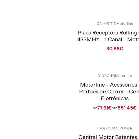
Quantidade
CA-MR1717
|
Motorline
Preço Exclusivo Online C/IVA
Placa Receptora Rolling
433MHz – 1 Canal - Moto
30,88€
Quantidade
0105CNY
|
Motorline
Preço Exclusivo Online C/IVA
Motorline - Acessórios
Portões de Correr - Cen
Eletrônicas
77,61€
551,45€
de
até
Ver opções
H70/200AC
|
ROGER
Preço Exclusivo Online C/IVA
Central Motor Batentes 