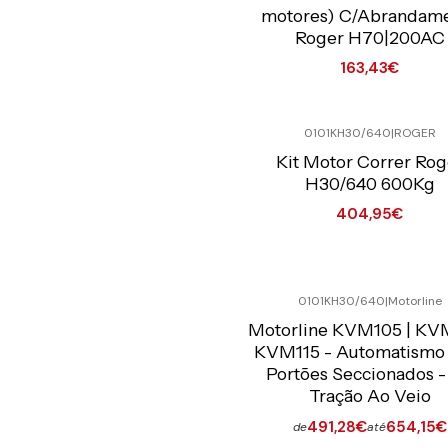
motores) C/Abrandam
Roger H70|200AC
163,43€
Quantidade
0101KH30/640
|
ROGER
Preço Exclusivo Online C/IVA
Kit Motor Correr Rog
H30/640 600Kg
404,95€
Quantidade
0101KH30/640
|
Motorline
Preço Exclusivo Online C/IVA
Motorline KVM105 | KVM
KVM115 - Automatismo
Portões Seccionados -
Tração Ao Veio
491,28€
654,15€
de
até