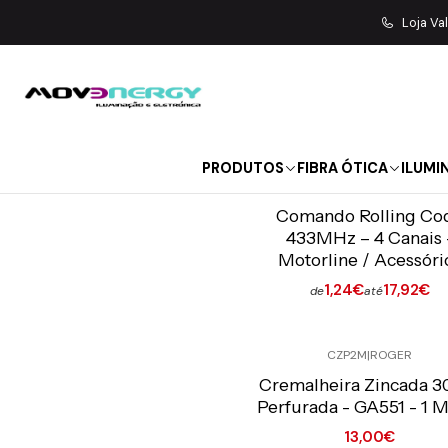
Loja Va
PRODUTOS
FIBRA ÓTICA
ILUMI
CA-FKTX
|
Motorline
Preço Exclusivo Online C/IVA
Comando Rolling Co
433MHz – 4 Canais 
Motorline / Acessóri
1,24€
17,92€
de
até
Ver opções
CZP2M
|
ROGER
Preço Exclusivo Online C/IVA
Cremalheira Zincada 3
Perfurada - GA551 - 1 
13,00€