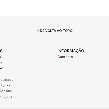
Quantidade
Quantidade
DE VOLTA AO TOPO
AS
INFORMAÇÃO
o
Contacto
ja
ar?
ivacidade
dições
 Cookies
amações