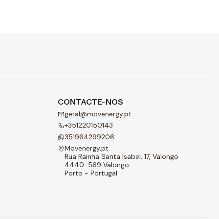
Quantidade
CONTACTE-NOS
geral@movenergy.pt
+351220150143
351964299206
Movenergy.pt
Rua Rainha Santa Isabel, 17, Valongo
4440-569 Valongo
Porto - Portugal