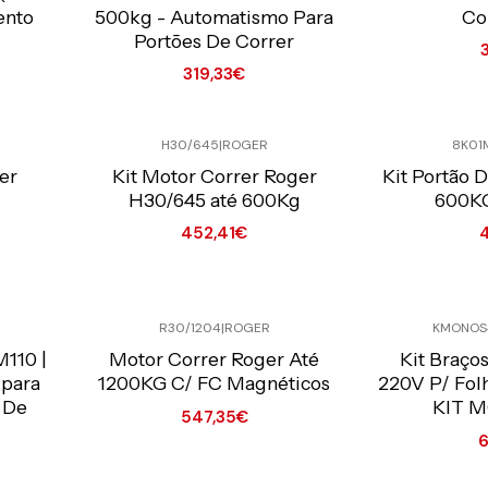
ento
500kg - Automatismo Para
Co
Portões De Correr
319,33€
Quantidade
Quantidade
H30/645
|
ROGER
8K01
Preço Exclusivo Online C/IVA
Preço Exclusiv
er
Kit Motor Correr Roger
Kit Portão 
H30/645 até 600Kg
600K
452,41€
Quantidade
Quantidade
R30/1204
|
ROGER
KMONOS
Preço Exclusivo Online C/IVA
Preço Exclusiv
110 |
Motor Correr Roger Até
Kit Braço
 para
1200KG C/ FC Magnéticos
220V P/ Fo
 De
KIT 
547,35€