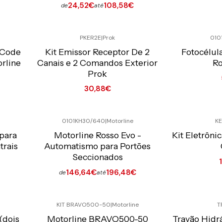
24,52€
108,58€
de
até
Ver opções
Quantidade
PKER2E
|
Prok
010
Preço Exclusivo Online C/IVA
Preço Exclusiv
 Code
Kit Emissor Receptor De 2
Fotocélul
rline
Canais e 2 Comandos Exterior
Ro
Prok
30,88€
Quantidade
Quantidade
0101KH30/640
|
Motorline
KE
Preço Exclusivo Online C/IVA
Preço Exclusiv
 para
Motorline Rosso Evo -
Kit Eletrôni
trais
Automatismo para Portões
Seccionados
146,64€
196,48€
de
até
Ver opções
Quantidade
KIT BRAVO500-50
|
Motorline
T
Preço Exclusivo Online C/IVA
Preço Exclusiv
(dois
Motorline BRAVO500-50
Travão Hidrá