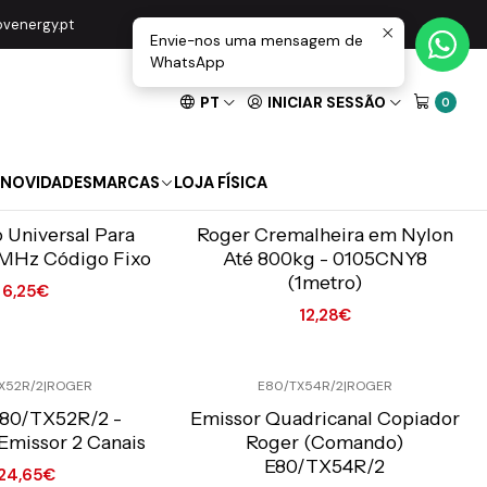
movenergy.pt
Envie-nos uma mensagem de
WhatsApp
PT
INICIAR SESSÃO
0
NOVIDADES
MARCAS
LOJA FÍSICA
LE4
|
SUPERIOR
0105CNY8
|
ROGER
o Online C/IVA
Preço Exclusivo Online C/IVA
Universal Para
Roger Cremalheira em Nylon
3MHz Código Fixo
Até 800kg - 0105CNY8
(1metro)
6,25€
12,28€
Quantidade
X52R/2
|
ROGER
E80/TX54R/2
|
ROGER
o Online C/IVA
Preço Exclusivo Online C/IVA
E80/TX52R/2 -
Emissor Quadricanal Copiador
missor 2 Canais
Roger (Comando)
E80/TX54R/2
24,65€