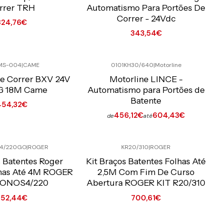
rrer TRH
Automatismo Para Portões De
Correr - 24Vdc
324,76€
343,54€
Quantidade
MS-004
|
CAME
0101KH30/640
|
Motorline
o Online C/IVA
Preço Exclusivo Online C/IVA
De Correr BXV 24V
Motorline LINCE -
G 18M Came
Automatismo para Portões de
Batente
454,32€
456,12€
604,43€
de
até
Ver opções
4/220GO
|
ROGER
KR20/310
|
ROGER
o Online C/IVA
Preço Exclusivo Online C/IVA
s Batentes Roger
Kit Braços Batentes Folhas Até
lhas Até 4M ROGER
2,5M Com Fim De Curso
MONOS4/220
Abertura ROGER KIT R20/310
652,44€
700,61€