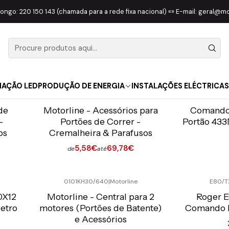
Início
AUTOMATISMOS
longo: 220 150 143 (chamada para a rede fixa nacional) «» E-mail: geral@
AUTOMATISMOS
NAÇÃO LED
PRODUÇÃO DE ENERGIA
INSTALAÇÕES ELÉCTRICAS
0105CNY
|
Motorline
SIMP
Preço Exclusivo Online C/IVA
Preço Exclusiv
de
Motorline - Acessórios para
Comando 
-
Portões de Correr -
Portão 43
os
Cremalheira & Parafusos
5,58€
69,78€
de
até
Ver opções
Quantidade
0101KH30/640
|
Motorline
E80/T
Preço Exclusivo Online C/IVA
Preço Exclusiv
0X12
Motorline - Central para 2
Roger 
Metro
motores (Portões de Batente)
Comando E
e Acessórios