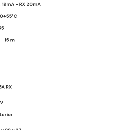
 19mA - RX 20mA
0+55°C
55
 - 15 m
5A RX
0V
terior