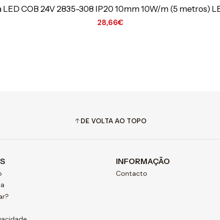
ta LED COB 24V 2835-308 IP20 10mm 10W/m (5 metros) L
28,66€
Ver opções
DE VOLTA AO TOPO
AS
INFORMAÇÃO
o
Contacto
ja
ar?
ivacidade