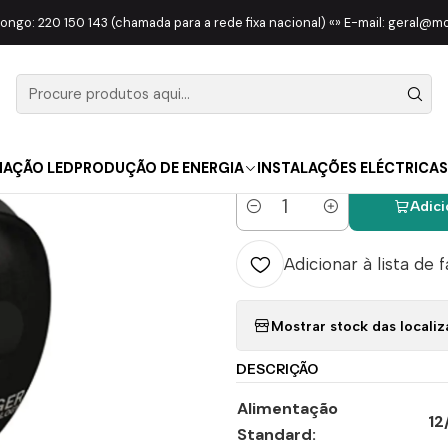
cio
AUTOMATISMOS
MOTORES
Fotocélulas De Segurança Roger
longo: 220 150 143 (chamada para a rede fixa nacional) «» E-mail: geral@
|
Fotocélula
R90
NAÇÃO LED
PRODUÇÃO DE ENERGIA
INSTALAÇÕES ELÉCTRICAS
Adici
Quantidade
Adicionar à lista de 
Mostrar stock das locali
DESCRIÇÃO
Alimentação
12
Standard: