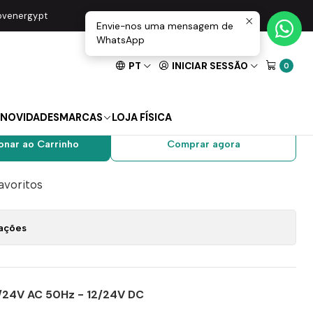
 R90
movenergy.pt
Envie-nos uma mensagem de
WhatsApp
PT
INICIAR SESSÃO
0
s De Segurança Roger
NOVIDADES
MARCAS
LOJA FÍSICA
onar ao Carrinho
Comprar agora
favoritos
zações
/24V AC 50Hz - 12/24V DC