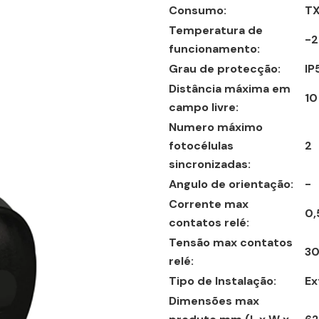
Consumo:
TX
Temperatura de
-2
funcionamento:
Grau de protecção:
IP
Distância máxima em
10
campo livre:
Numero máximo
fotocélulas
2
sincronizadas:
Angulo de orientação:
-
Corrente max
0,
contatos relé:
Tensão max contatos
3
relé:
Tipo de Instalação:
Ex
Dimensões max