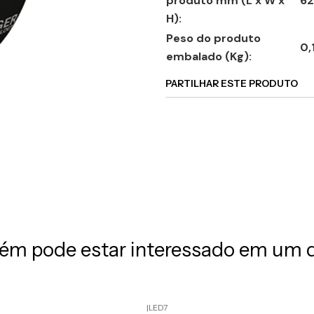
produto mm (L x W x
62
H):
Peso do produto
0,
embalado (Kg):
PARTILHAR ESTE PRODUTO
m pode estar interessado em um 
|
LED7