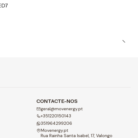
ED7
CONTACTE-NOS
geral@movenergy.pt
+351220150143
351964299206
Movenergy.pt
Rua Rainha Santa Isabel, 17, Valongo