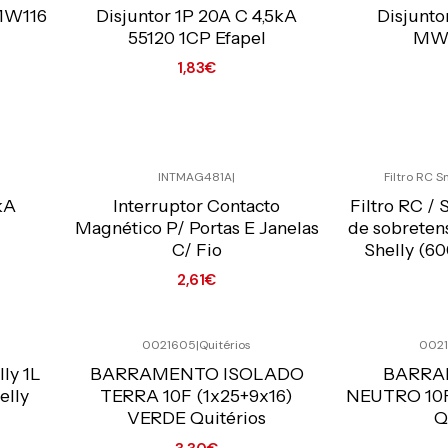
Preço Exclusivo Online C/IVA
Preço Exclusiv
 MW116
Disjuntor 1P 20A C 4,5kA
Disjunto
55120 1CP Efapel
MW1
1,83€
Quantidade
Quantidade
INTMAG481A
|
Filtro RC S
Preço Exclusivo Online C/IVA
Preço Exclusiv
kA
Interruptor Contacto
Filtro RC /
Magnético P/ Portas E Janelas
de sobreten
C/ Fio
Shelly (6
2,61€
Quantidade
Quantidade
0021605
|
Quitérios
0021
Preço Exclusivo Online C/IVA
Preço Exclusiv
ly 1L
BARRAMENTO ISOLADO
BARRA
elly
TERRA 10F (1x25+9x16)
NEUTRO 10F
VERDE Quitérios
Q