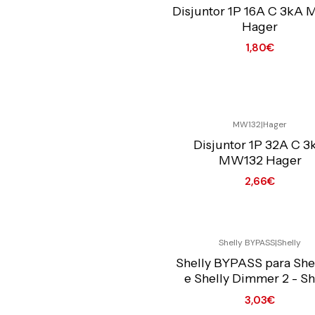
Preço Exclusivo Online C/IVA
Disjuntor 1P 16A C 3kA
Hager
1,80€
Quantidade
MW132
|
Hager
Preço Exclusivo Online C/IVA
Disjuntor 1P 32A C 3
MW132 Hager
2,66€
Quantidade
Shelly BYPASS
|
Shelly
Preço Exclusivo Online C/IVA
Shelly BYPASS para Shel
e Shelly Dimmer 2 - Sh
3,03€