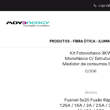
Loja Va
PRODUTOS
FIBRA ÓTICA
ILUMI
KIT-3.0KW-MONO
|
Solax
Kit Fotovoltaico 3K
Monofásico C/ Estrutu
Medidor de consumos 
0,00€
Quantidade
ZR02GL
|
Preço Exclusivo Online C/IVA
Fusível 5x20 Fusão Rá
1.25A / 1.6A / 2A / 2.5A / 