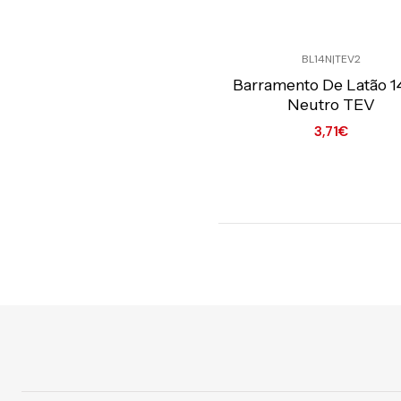
Quantidade
BL14N
|
TEV2
Preço Exclusivo Online C/IVA
Barramento De Latão 1
Neutro TEV
3,71€
Quantidade