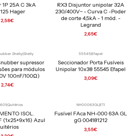
o Online C/IVA
Preço Exclusivo Online C/IVA
r 1P 25A C 3kA
RX3 Disjuntor unipolar 32A
25 Hager
230/400V~ - Curva C -Poder
de corte 4,5kA - 1 mód. -
2,58€
Legrand
2,65€
Quantidade
nubber Shelly
|
Shelly
55545
|
Efapel
o Online C/IVA
Preço Exclusivo Online C/IVA
 Snubber supressor
Seccionador Porta Fusíveis
sões para módulos
Unipolar 10x38 55545 Efapel
00V 100nF/100Ω)
3,09€
2,74€
Quantidade
601
|
Quitérios
NH00063GL
|
ETI
o Online C/IVA
Preço Exclusivo Online C/IVA
MENTO ISOL.
Fusível FAca NH-000 63A GL
 (1x25+9x16) Azul
gG 004181212
uitérios
3,55€