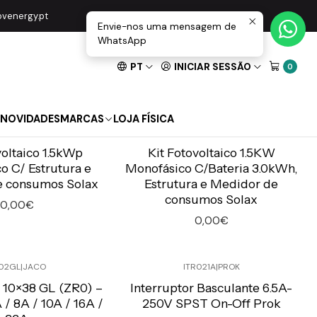
movenergy.pt
Envie-nos uma mensagem de
WhatsApp
PT
INICIAR SESSÃO
0
NOVIDADES
MARCAS
LOJA FÍSICA
.5KW-MONO
|
Solax
KIT-1.5KW-MONO-BAT3.0
|
Solax
voltaico 1.5kWp
Kit Fotovoltaico 1.5KW
o C/ Estrutura e
Monofásico C/Bateria 3.0kWh,
e consumos Solax
Estrutura e Medidor de
consumos Solax
0,00€
0,00€
Quantidade
02GL
|
JACO
ITR021A
|
PROK
o Online C/IVA
Preço Exclusivo Online C/IVA
o 10×38 GL (ZR0) –
Interruptor Basculante 6.5A-
 / 8A / 10A / 16A /
250V SPST On-Off Prok