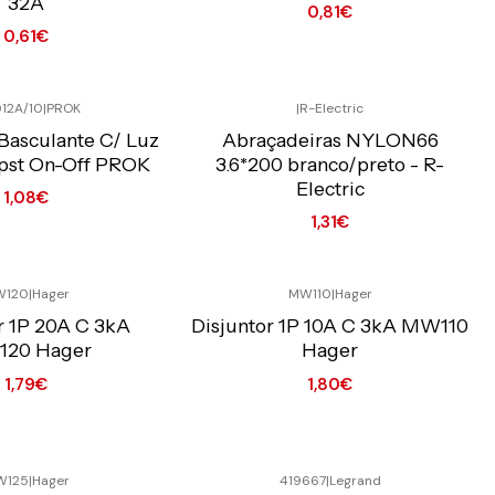
32A
0,81€
0,61€
er opções
Quantidade
012A/10
|
PROK
|
R-Electric
o Online C/IVA
Preço Exclusivo Online C/IVA
 Basculante C/ Luz
Abraçadeiras NYLON66
Spst On-Off PROK
3.6*200 branco/preto - R-
Electric
1,08€
1,31€
Ver opções
W120
|
Hager
MW110
|
Hager
o Online C/IVA
Preço Exclusivo Online C/IVA
r 1P 20A C 3kA
Disjuntor 1P 10A C 3kA MW110
20 Hager
Hager
1,79€
1,80€
Quantidade
W125
|
Hager
419667
|
Legrand