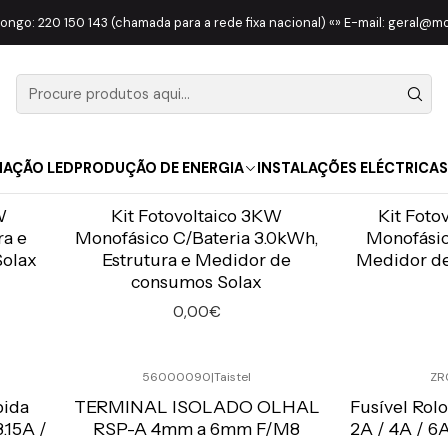
Início
MATERIAL ELÉTRICO
COMPONENTES
longo: 220 150 143 (chamada para a rede fixa nacional) «» E-mail: geral@
COMPONENTES
NAÇÃO LED
PRODUÇÃO DE ENERGIA
INSTALAÇÕES ELÉCTRICAS
KIT-3.0KW-MONO-BAT3.0
|
Solax
KIT-1
W
Kit Fotovoltaico 3KW
Kit Foto
ra e
Monofásico C/Bateria 3.0kWh,
Monofásic
Solax
Estrutura e Medidor de
Medidor d
consumos Solax
0,00€
Quantidade
Quantidade
56000090
|
Taistel
ZR
Preço Exclusivo Online C/IVA
Preço Exclusiv
pida
TERMINAL ISOLADO OLHAL
Fusível Rol
3.15A /
RSP-A 4mm a 6mm F/M8
2A / 4A / 6A