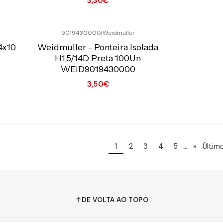
3,30€
Quantidade
Quantidade
9019430000
|
Weidmuller
Preço Exclusivo Online C/IVA
4x10
Weidmuller - Ponteira Isolada
H1,5/14D Preta 100Un
WEID9019430000
3,50€
Quantidade
...
1
2
3
4
5
»
Últim
DE VOLTA AO TOPO