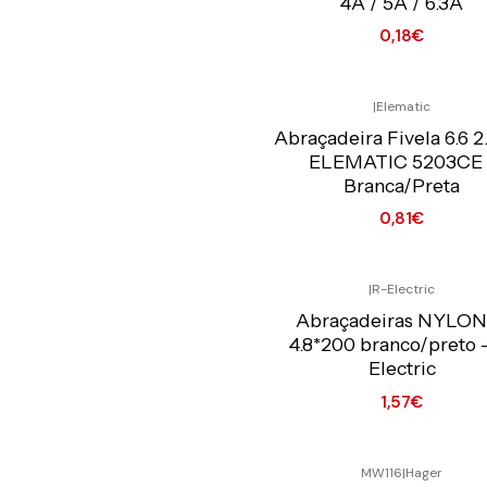
4A / 5A / 6.3A
0,18€
Ver opções
|
Elematic
Preço Exclusivo Online C/IVA
Abraçadeira Fivela 6.6 2
ELEMATIC 5203CE 
Branca/Preta
0,81€
Ver opções
|
R-Electric
Preço Exclusivo Online C/IVA
Abraçadeiras NYLON
4.8*200 branco/preto 
Electric
1,57€
Ver opções
MW116
|
Hager