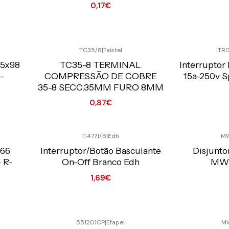
0,17€
V
Quantidade
TC35/8
|
Taistel
ITR
Preço Exclusivo Online C/IVA
Preço Exclusiv
.5x98
TC35-8 TERMINAL
Interruptor
-
COMPRESSÃO DE COBRE
15a-250v 
35-8 SECC.35MM FURO 8MM
0,87€
Quantidade
Quantidade
11.477.I/B
|
Edh
M
Preço Exclusivo Online C/IVA
Preço Exclusiv
66
Interruptor/Botão Basculante
Disjunto
- R-
On-Off Branco Edh
MW1
1,69€
Quantidade
Quantidade
551201CP
|
Efapel
M