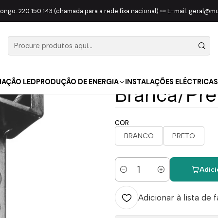
OMPONENTES
INTERRUPTORES
Abraçadeira Fivela 6.6 2.5x98 EL
longo: 220 150 143 (chamada para a rede fixa nacional) «» E-mail: geral@
|
Abraçadeira
ELEMATIC 
NAÇÃO LED
PRODUÇÃO DE ENERGIA
INSTALAÇÕES ELÉCTRICAS
Branca/Pre
COR
BRANCO
PRETO
Adici
Quantidade
Adicionar à lista de 