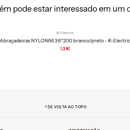
m pode estar interessado em um 
|
R-Electric
Abraçadeiras NYLON66 3.6*200 branco/preto - R-Electri
1,31€
Ver opções
DE VOLTA AO TOPO