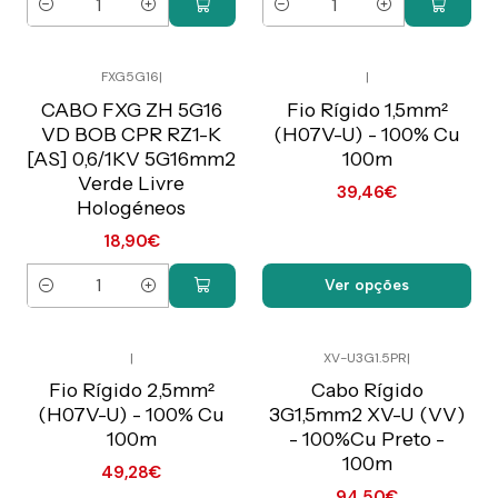
Quantidade
Quantidade
FXG5G16
|
|
Preço Exclusivo Online
Preço Exclusivo Online
C/IVA
C/IVA
CABO FXG ZH 5G16
Fio Rígido 1,5mm²
VD BOB CPR RZ1-K
(H07V-U) - 100% Cu
[AS] 0,6/1KV 5G16mm2
100m
Verde Livre
39,46€
Hologéneos
18,90€
Ver opções
Quantidade
|
XV-U3G1.5PR
|
Preço Exclusivo Online
Preço Exclusivo Online
C/IVA
C/IVA
Fio Rígido 2,5mm²
Cabo Rígido
(H07V-U) - 100% Cu
3G1,5mm2 XV-U (VV)
100m
- 100%Cu Preto -
100m
49,28€
94,50€