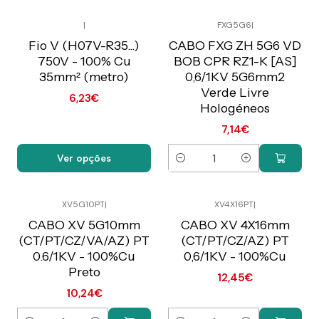
|
FXG5G6
|
Preço Exclusivo Online
Preço Exclusivo Online
C/IVA
C/IVA
Fio V (H07V-R35...)
CABO FXG ZH 5G6 VD
750V - 100% Cu
BOB CPR RZ1-K [AS]
35mm² (metro)
0,6/1KV 5G6mm2
Verde Livre
6,23€
Hologéneos
7,14€
Ver opções
Quantidade
XV5G10PT
|
XV4X16PT
|
Preço Exclusivo Online
Preço Exclusivo Online
C/IVA
C/IVA
CABO XV 5G10mm
CABO XV 4X16mm
(CT/PT/CZ/VA/AZ) PT
(CT/PT/CZ/AZ) PT
0.6/1KV - 100%Cu
0,6/1KV - 100%Cu
Preto
12,45€
10,24€