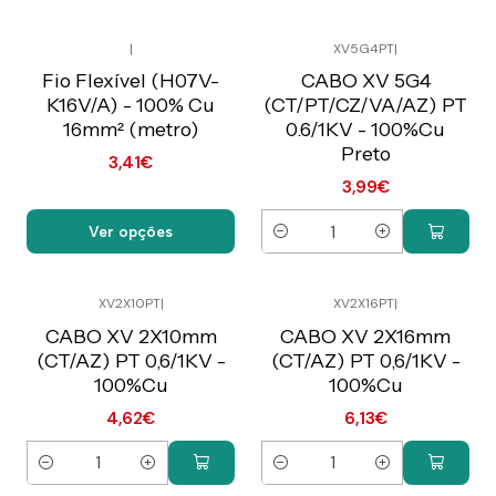
|
XV5G4PT
|
Preço Exclusivo Online
Preço Exclusivo Online
C/IVA
C/IVA
Fio Flexível (H07V-
CABO XV 5G4
K16V/A) - 100% Cu
(CT/PT/CZ/VA/AZ) PT
16mm² (metro)
0.6/1KV - 100%Cu
Preto
3,41€
3,99€
Ver opções
Quantidade
XV2X10PT
|
XV2X16PT
|
Preço Exclusivo Online
Preço Exclusivo Online
C/IVA
C/IVA
CABO XV 2X10mm
CABO XV 2X16mm
(CT/AZ) PT 0,6/1KV -
(CT/AZ) PT 0,6/1KV -
100%Cu
100%Cu
4,62€
6,13€
Quantidade
Quantidade