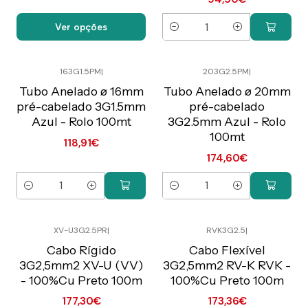
Ver opções
Quantidade
163G1.5PM
|
203G2.5PM
|
Preço Exclusivo Online
Preço Exclusivo Online
C/IVA
C/IVA
Tubo Anelado ø 16mm
Tubo Anelado ø 20mm
pré-cabelado 3G1.5mm
pré-cabelado
Azul - Rolo 100mt
3G2.5mm Azul - Rolo
100mt
118,91€
174,60€
Quantidade
Quantidade
XV-U3G2.5PR
|
RVK3G2.5
|
Preço Exclusivo Online
Preço Exclusivo Online
C/IVA
C/IVA
Cabo Rígido
Cabo Flexível
3G2,5mm2 XV-U (VV)
3G2,5mm2 RV-K RVK -
- 100%Cu Preto 100m
100%Cu Preto 100m
177,30€
173,36€