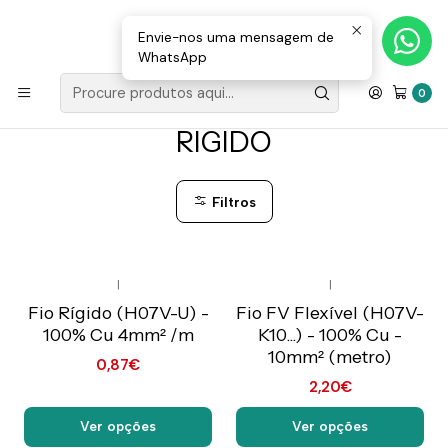
Loja Valongo: 220 150 143 (chamada para a rede fixa nacional) «»
E-mail: geral@movenergy.pt
Envie-nos uma mensagem de
WhatsApp
Início
MATERIAL ELÉTRICO
CABO | FIO
RÍGIDO
0
RÍGIDO
Filtros
|
|
Preço Exclusivo Online
Preço Exclusivo Online
C/IVA
C/IVA
Fio Rígido (H07V-U) -
Fio FV Flexível (H07V-
100% Cu 4mm² /m
K10...) - 100% Cu -
10mm² (metro)
0,87€
2,20€
Ver opções
Ver opções