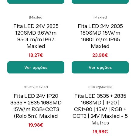
|
Maxled
|
Maxled
Preço Exclusivo Online
Preço Exclusivo Online
C/IVA
C/IVA
Fita LED 24V 2835
Fita LED 24V 2835
120SMD 9.6W/m
180SMD 15W/m
850Lm/m IP67
1680Lm/m IP65
Maxled
Maxled
18,27€
23,98€
Ver opções
Ver opções
31902
|
Maxled
31902
|
Maxled
Preço Exclusivo Online
Preço Exclusivo Online
C/IVA
C/IVA
Fita LED 24V IP20
Fita LED 3535 + 2835
3535 + 2835 168SMD
168SMD | IP20 |
15W/m RGB+CCT3
CRI>80 | 15W | RGB +
(Rolo 5m) Maxled
CCT3 | 24V Maxled - 5
Metros
19,98€
19,98€