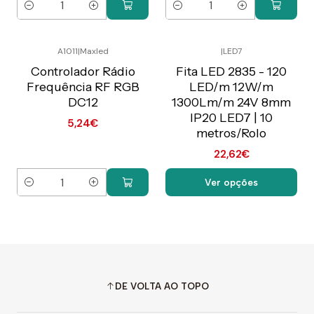
Quantidade
Quantidade
A1011
|
Maxled
|
LED7
Preço Exclusivo Online
Preço Exclusivo Online
C/IVA
C/IVA
Controlador Rádio
Fita LED 2835 - 120
Frequência RF RGB
LED/m 12W/m
DC12
1300Lm/m 24V 8mm
IP20 LED7 | 10
5,24€
metros/Rolo
22,62€
Ver opções
Quantidade
DE VOLTA AO TOPO