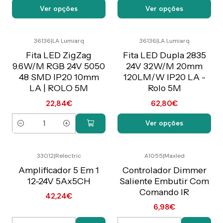
Ver opções
Ver opções
36136
|
LA Lumiarq
36136
|
LA Lumiarq
Preço Exclusivo Online
Preço Exclusivo Online
C/IVA
C/IVA
Fita LED ZigZag
Fita LED Dupla 2835
9.6W/M RGB 24V 5050
24V 32W/M 20mm
48 SMD IP20 10mm
120LM/W IP20 LA -
LA | ROLO 5M
Rolo 5M
22,84€
62,80€
Ver opções
Quantidade
33012
|
Relectric
A1055
|
Maxled
Preço Exclusivo Online
Preço Exclusivo Online
C/IVA
C/IVA
Amplificador 5 Em 1
Controlador Dimmer
12-24V 5Ax5CH
Saliente Embutir Com
Comando IR
42,24€
6,98€