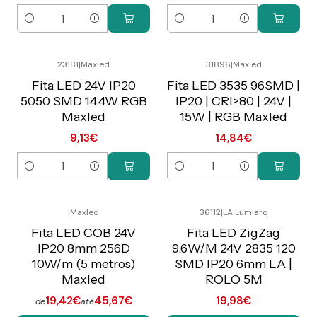
Quantidade
Quantidade
23181
|
Maxled
31896
|
Maxled
Preço Exclusivo Online
Preço Exclusivo Online
C/IVA
C/IVA
Fita LED 24V IP20
Fita LED 3535 96SMD |
5050 SMD 14.4W RGB
IP20 | CRI>80 | 24V |
Maxled
15W | RGB Maxled
9,13€
14,84€
Quantidade
Quantidade
|
Maxled
36112
|
LA Lumiarq
Preço Exclusivo Online
Preço Exclusivo Online
C/IVA
C/IVA
Fita LED COB 24V
Fita LED ZigZag
IP20 8mm 256D
9.6W/M 24V 2835 120
10W/m (5 metros)
SMD IP20 6mm LA |
Maxled
ROLO 5M
19,42€
45,67€
19,98€
de
até