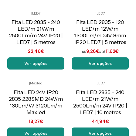
|
LED7
|
LED7
Preço Exclusivo Online
Preço Exclusivo Online
C/IVA
C/IVA
Fita LED 2835 - 240
Fita LED 2835 - 120
LED/m 21W/m
LED/m 12W/m
2500Lm/m 24V IP20 |
1300Lm/m 24V 8mm
LED7 | 5 metros
IP20 LED7 | 5 metros
22,46€
9,28€
11,62€
de
até
Ver opções
Ver opções
|
Maxled
|
LED7
Preço Exclusivo Online
Preço Exclusivo Online
C/IVA
C/IVA
Fita LED 24V IP20
Fita LED 2835 - 240
2835 228SMD 24W/m
LED/m 21W/m
130Lm/W 3120Lm/m
2500Lm/m 24V IP20 |
Maxled
LED7 | 10 metros
18,27€
44,94€
Ver opções
Ver opções