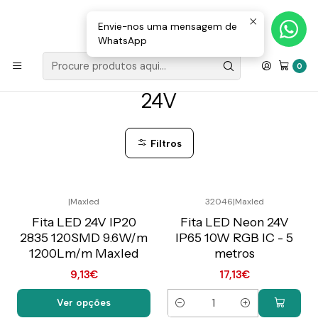
Loja Valongo: 220 150 143 (chamada para a rede fixa nacional) «»
E-mail: geral@movenergy.pt
Envie-nos uma mensagem de
WhatsApp
Início
FITAS | MÓDULOS
24V
0
24V
Filtros
|
Maxled
32046
|
Maxled
Preço Exclusivo Online
Preço Exclusivo Online
C/IVA
C/IVA
Fita LED 24V IP20
Fita LED Neon 24V
2835 120SMD 9.6W/m
IP65 10W RGB IC - 5
1200Lm/m Maxled
metros
9,13€
17,13€
Ver opções
Quantidade