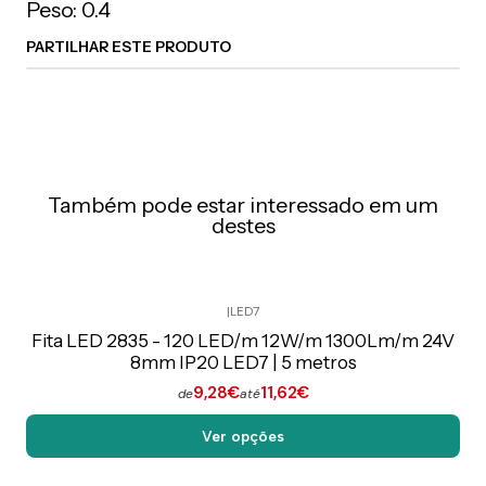
Peso: 0.4
PARTILHAR ESTE PRODUTO
Também pode estar interessado em um
destes
|
LED7
Preço Exclusivo Online C/IVA
Fita LED 2835 - 120 LED/m 12W/m 1300Lm/m 24V
8mm IP20 LED7 | 5 metros
9,28€
11,62€
de
até
Ver opções