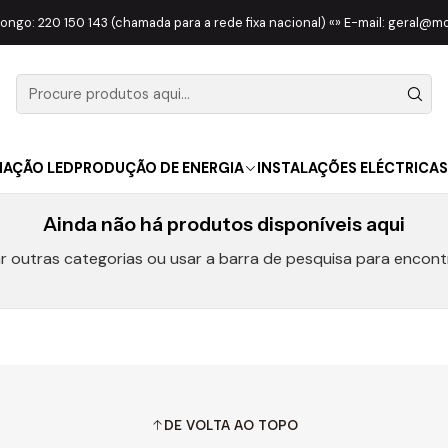
Início
VIGILÂNCIA | SEGURANÇA
CÂMARAS
COM BATERIA
longo: 220 150 143 (chamada para a rede fixa nacional) «» E-mail: geral@
COM BATERIA
NAÇÃO LED
PRODUÇÃO DE ENERGIA
INSTALAÇÕES ELÉCTRICAS
Ainda não há produtos disponíveis aqui
r outras categorias ou usar a barra de pesquisa para encont
DE VOLTA AO TOPO