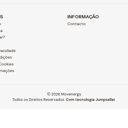
AS
INFORMAÇÃO
o
Contacto
ja
ar?
ivacidade
dições
 Cookies
amações
2026 Movenergy.
Todos os Direitos Reservados.
Com tecnologia Jumpseller
.