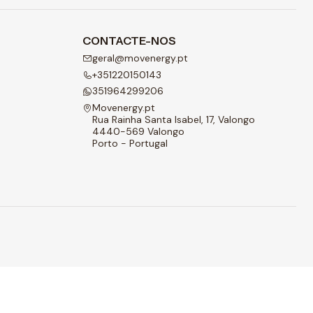
CONTACTE-NOS
geral@movenergy.pt
+351220150143
351964299206
Movenergy.pt
Rua Rainha Santa Isabel, 17, Valongo
4440-569 Valongo
Porto - Portugal