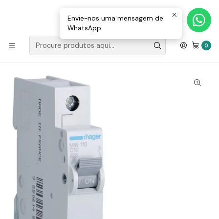
Loja Valongo: 220 150 143 (chamada para a rede fixa nacional) «»
E-mail: geral@movenergy.pt
Envie-nos uma mensagem de
WhatsApp
Início
MATERIAL ELÉTRICO
COMPONENTES
Disjuntor 1P 10A C 3kA MW110 Hager
0