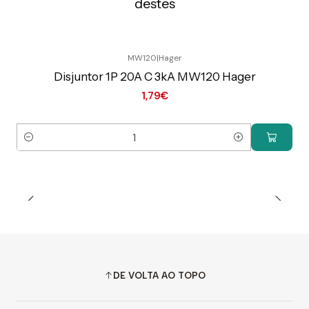
destes
MW120
|
Hager
Preço Exclusivo Online C/IVA
Disjuntor 1P 20A C 3kA MW120 Hager
1,79€
Quantidade
DE VOLTA AO TOPO