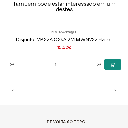
Também pode estar interessado em um
destes
MWN232
|
Hager
Preço Exclusivo Online C/IVA
Disjuntor 2P 32A C 3kA 2M MWN232 Hager
15,52€
Quantidade
DE VOLTA AO TOPO