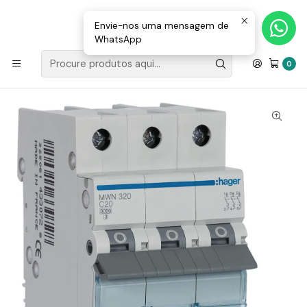
Loja Valongo: 220 150 143 (chamada para a rede fixa nacional) «»
E-mail: geral@movenergy.pt
Envie-nos uma mensagem de
WhatsApp
Início
MATERIAL ELÉTRICO
COMPONENTES
Disjuntor 3P 20A C 3kA 3M MWN320 Hager
0