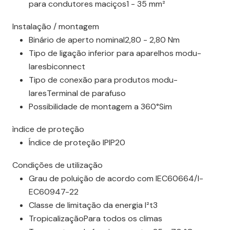
para condu­tores maciços1 - 35 mm²
Insta­lação / montagem
Binário de aperto nominal2,80 - 2,80 Nm
Tipo de ligação infe­rior para apare­lhos modu­
laresbicon­nect
Tipo de conexão para produtos modu­
laresTerminal de para­fuso
Possi­bi­li­dade de montagem a 360°Sim
ìndice de proteção
Índice de proteção IPIP20
Condi­ções de utili­zação
Grau de poluição de acordo com IEC60664/I­
EC60947-22
Classe de limi­tação da energia I²t3
Tropi­ca­li­zaçãoPara todos os climas