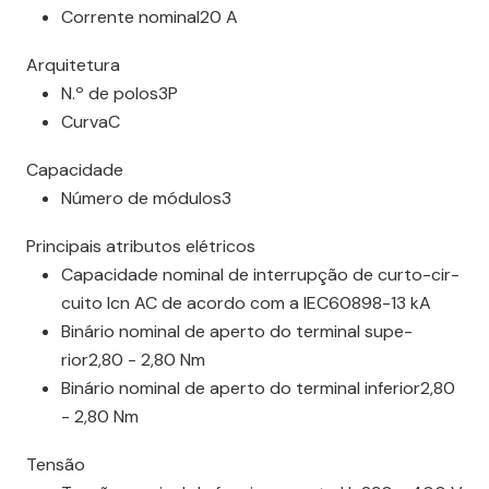
Corrente nominal20 A
Arqui­te­tura
N.º de polos3P
CurvaC
Capa­ci­dade
Número de módulos3
Prin­ci­pais atri­butos elétricos
Capa­ci­dade nominal de inter­rupção de curto-­cir­
cuito Icn AC de acordo com a IEC60898-13 kA
Binário nominal de aperto do terminal supe­
rior2,80 - 2,80 Nm
Binário nominal de aperto do terminal infe­rior2,80
- 2,80 Nm
Tensão