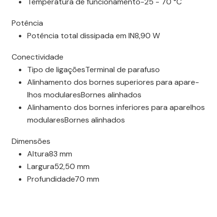
Tempe­ra­tura de funci­o­na­mento-25 - 70 °C
Potência
Potência total dissi­pada em IN8,90 W
Conec­ti­vi­dade
Tipo de liga­çõesTerminal de para­fuso
Alinha­mento dos bornes supe­ri­ores para apare­
lhos modu­laresBornes alinhados
Alinha­mento dos bornes infe­ri­ores para apare­lhos
modu­laresBornes alinhados
Dimen­sões
Altura83 mm
Largura52,50 mm
Profun­di­dade70 mm