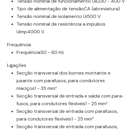
Tensão nominal de funci­o­na­mento Ue230 - 400 V
Tipo de alimen­tação de tensãoCA (abre­vi­a­tura)
Tensão nominal de isola­mento Ui500 V
Tensão nominal de resis­tência a impulsos
Uimp4000 V
Frequência
Frequência50 - 60 Hz
Liga­ções
Secção trans­versal dos bornes montante e
jusante com para­fu­sos, para condu­tores
maciços1 - 35 mm²
Secção trans­versal de entrada e saída com para­
fu­sos, para condu­tores flexí­veis1 - 25 mm²
Secção trans­versal de entrada com para­fu­sos,
para condu­tores flexí­veis1 - 25 mm²
Secção trans­versal de entrada com para­fu­sos,