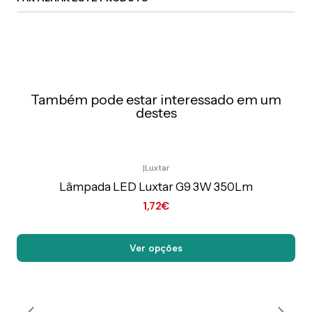
Também pode estar interessado em um
destes
|
Luxtar
Preço Exclusivo Online C/IVA
Lâmpada LED Luxtar G9 3W 350Lm
1,72€
Ver opções