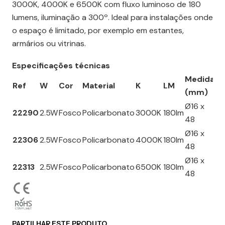
3000K, 4000K e 6500K com fluxo luminoso de 180
lumens, iluminação a 300º. Ideal para instalações onde
o espaço é limitado, por exemplo em estantes,
armários ou vitrinas.
Especificações técnicas
Medida
Ref
W
Cor
Material
K
LM
Ân
(mm)
Ø16 x
22290
2.5W
Fosco
Policarbonato
3000K
180lm
30
48
Ø16 x
22306
2.5W
Fosco
Policarbonato
4000K
180lm
30
48
Ø16 x
22313
2.5W
Fosco
Policarbonato
6500K
180lm
30
48
PARTILHAR ESTE PRODUTO