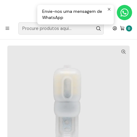
Loja Valongo: 220 150 143 (chamada para a rede fixa nacional) «»
E-mail: geral@movenergy.pt
Envie-nos uma mensagem de
WhatsApp
Início
ILUMINAÇÃO
ILUMINAÇÃO LED
Lâmpada LED G9 2.5W 180Lm Maxled
0