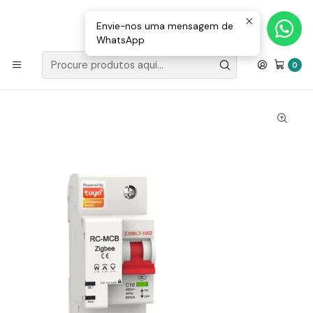
Loja Valongo: 220 150 143 (chamada para a rede fixa nacional) «»
E-mail: geral@movenergy.pt
Envie-nos uma mensagem de
WhatsApp
Início
MATERIAL ELÉTRICO
COMPONENTES
Disjuntor DIN ZigBee 1P - 100A Com Monitor De Energia Wifi
0