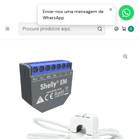
Loja Valongo: 220 150 143 (chamada para a rede fixa nacional) «»
E-mail: geral@movenergy.pt
Envie-nos uma mensagem de
WhatsApp
Início
MATERIAL ELÉTRICO
Domótica
Shelly
Módulo medidor de consumo duplo para automação Wifi +
0
Núcleo 50A - Shelly EM+50A