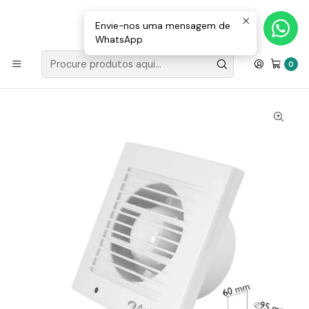
Loja Valongo: 220 150 143 (chamada para a rede fixa nacional) «»
E-mail: geral@movenergy.pt
Envie-nos uma mensagem de
WhatsApp
Início
MATERIAL ELÉTRICO
EXTRATORES
Extrator Para Ventilação 155X60X95MM Branco
0