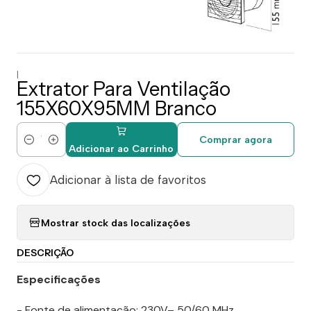
|
Extrator Para Ventilação
155X60X95MM Branco
Comprar agora
Quantidade
Adicionar ao Carrinho
Adicionar à lista de favoritos
Mostrar stock das localizações
DESCRIÇÃO
Especificações
- Fonte de alimentação: 230V– 50/60 MHz