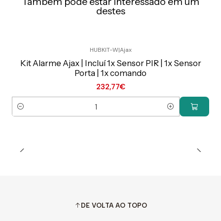
Também pode estar interessado em um
destes
HUBKIT-W
|
Ajax
Preço Exclusivo Online C/IVA
Kit Alarme Ajax | Incluí 1x Sensor PIR | 1x Sensor
Porta | 1x comando
232,77€
Quantidade
DE VOLTA AO TOPO