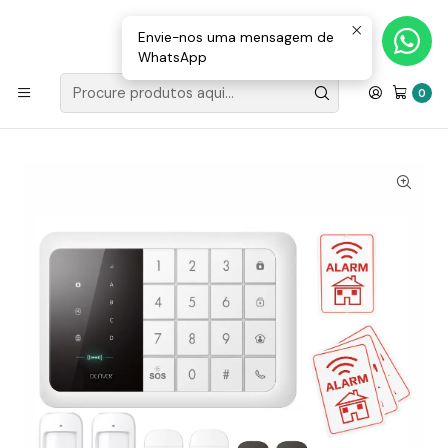
Loja Valongo: 220 150 143 (chamada para a rede fixa nacional) «»
E-mail: geral@movenergy.pt
Envie-nos uma mensagem de
WhatsApp
Início
VIGILÂNCIA | SEGURANÇA
ALARMES
Alarme C/ Sensor Pir Cartão Gsm 850/900/1800 /1900mhz
0
DENVER