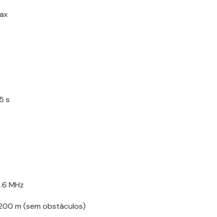
jax
5 s
8.6 MHz
 1200 m (sem obstáculos)