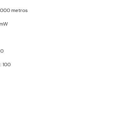
 2000 metros
5 mW
50
: 100