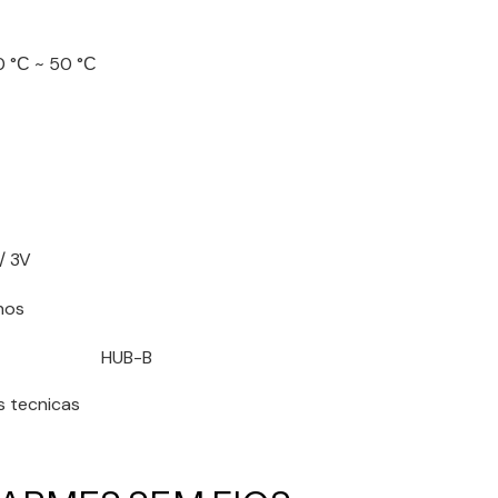
0 °С ~ 50 °С
/ 3V
nos
s tecnicas