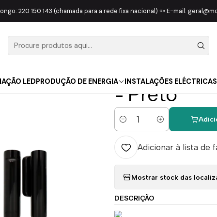
URANÇA
ALARMES
Kit Alarme Ajax | Incluí 1x Sensor PIR | 1x Sensor
longo: 220 150 143 (chamada para a rede fixa nacional) «» E-mail: geral@
|
Kit Alarme A
PIR | 1x Se
NAÇÃO LED
PRODUÇÃO DE ENERGIA
INSTALAÇÕES ELÉCTRICAS
- Preto
Adici
Quantidade
Adicionar à lista de 
Mostrar stock das locali
DESCRIÇÃO