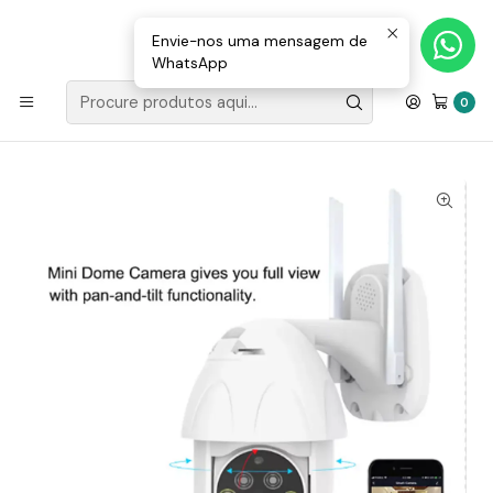
Loja Valongo: 220 150 143 (chamada para a rede fixa nacional) «»
E-mail: geral@movenergy.pt
Envie-nos uma mensagem de
WhatsApp
Início
VIGILÂNCIA | SEGURANÇA
CÂMARAS
Câmara Vigilância IP 1080p Wifi Tuya DENVER 2MP
0
Horizontal: 355°, vertical: 85° - motorizada CCTV