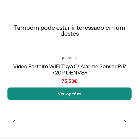
Também pode estar interessado em um
destes
|
DENVER
Preço Exclusivo Online C/IVA
Vídeo Porteiro WiFi Tuya C/ Alarme Sensor PIR
720P DENVER
75,53€
Ver opções