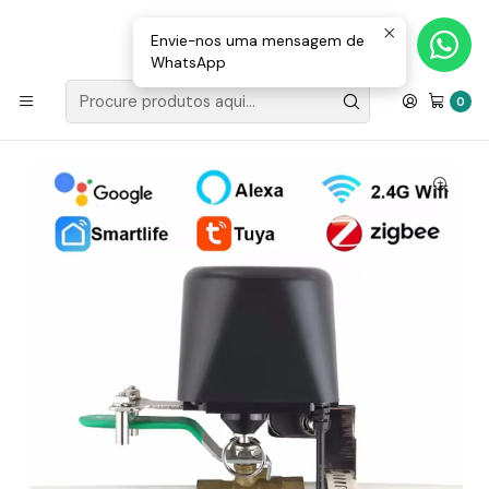
Loja Valongo: 220 150 143 (chamada para a rede fixa nacional) «»
E-mail: geral@movenergy.pt
Envie-nos uma mensagem de
WhatsApp
Início
MATERIAL ELÉTRICO
COMPONENTES
Válvula Para Abertura De Torneiras Wifi Zigbee 3.0
0