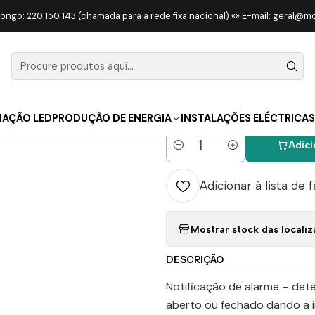
ATERIAL ELÉTRICO
COMPONENTES
Sensor de Porta Magnético Zi
longo: 220 150 143 (chamada para a rede fixa nacional) «» E-mail: geral@
|
Sensor de 
Wifi
NAÇÃO LED
PRODUÇÃO DE ENERGIA
INSTALAÇÕES ELÉCTRICAS
Adici
Quantidade
Adicionar à lista de 
Mostrar stock das locali
DESCRIÇÃO
Notificação de alarme – dete
aberto ou fechado dando a 