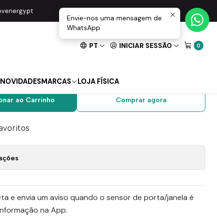
gBee Wifi
movenergy.pt
Envie-nos uma mensagem de
WhatsApp
PT
INICIAR SESSÃO
0
Porta Magnético ZigBee
NOVIDADES
MARCAS
LOJA FÍSICA
onar ao Carrinho
Comprar agora
favoritos
zações
ta e envia um aviso quando o sensor de porta/janela é
informação na App.