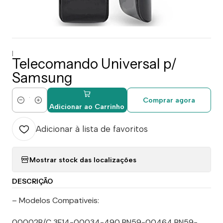
|
Telecomando Universal p/
Samsung
Comprar agora
Quantidade
Adicionar ao Carrinho
Adicionar à lista de favoritos
Mostrar stock das localizações
DESCRIÇÃO
– Modelos Compativeis:
00002B/C 3F14-00034-490 BN59-00464 BN59-