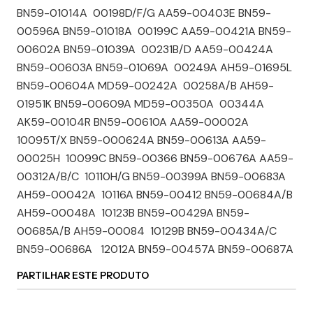
BN59-01014A 00198D/F/G AA59-00403E BN59-
00596A BN59-01018A 00199C AA59-00421A BN59-
00602A BN59-01039A 00231B/D AA59-00424A
BN59-00603A BN59-01069A 00249A AH59-01695L
BN59-00604A MD59-00242A 00258A/B AH59-
01951K BN59-00609A MD59-00350A 00344A
AK59-00104R BN59-00610A AA59-00002A
10095T/X BN59-000624A BN59-00613A AA59-
00025H 10099C BN59-00366 BN59-00676A AA59-
00312A/B/C 10110H/G BN59-00399A BN59-00683A
AH59-00042A 10116A BN59-00412 BN59-00684A/B
AH59-00048A 10123B BN59-00429A BN59-
00685A/B AH59-00084 10129B BN59-00434A/C
BN59-00686A 12012A BN59-00457A BN59-00687A
PARTILHAR ESTE PRODUTO