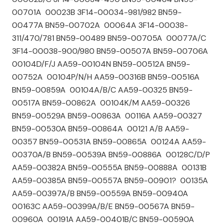
00701A 00023B 3F14-00034-981/982 BN59-
00477A BN59-00702A 00064A 3F14-00038-
311/470/781 BN59-00489 BN59-00705A 00077A/C
3F14-00038-900/980 BN59-00507A BN59-00706A
00104D/F/J AA59-00104N BN59-00512A BN59-
00752A 00104P/N/H AA59-00316B BN59-00516A
BN59-00859A 00104A/B/C AA59-00325 BN59-
00517A BN59-00862A 00104K/M AA59-00326
BN59-00529A BN59-00863A 00116A AA59-00327
BN59-00530A BN59-00864A 00121 A/B AA59-
00357 BN59-00531A BN59-00865A 00124A AA59-
00370A/B BN59-00539A BN59-00886A 00128C/D/P
AA59-00382A BN59-00555A BN59-00888A 00131B
AA59-00385A BN59-00557A BN59-00901? 00135A
AA59-00397A/B BN59-00559A BN59-00940A
00163C AA59-00399A/B/E BN59-00567A BN59-
00960A 00191A AA59-00401B/C BN59-00590A