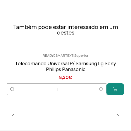
Também pode estar interessado em um
destes
READY5SMARTEXT
|
Superior
Preço Exclusivo Online C/IVA
Telecomando Universal P/ Samsung Lg Sony
Philips Panasonic
8,30€
Quantidade