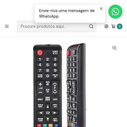
Loja Valongo: 220 150 143 (chamada para a rede fixa nacional) «»
E-mail: geral@movenergy.pt
Envie-nos uma mensagem de
WhatsApp
Início
TV, VÍDEO E MULTIMÉDIA
Telecomando Universal p/ Samsung
0