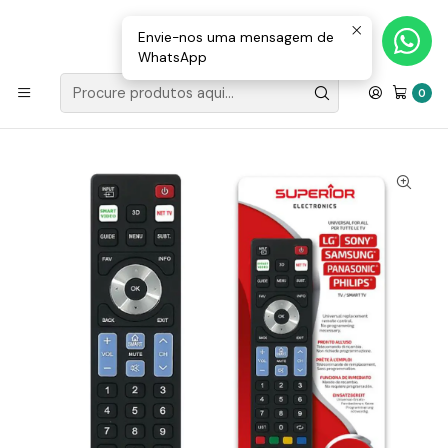
Loja Valongo: 220 150 143 (chamada para a rede fixa nacional) «»
E-mail: geral@movenergy.pt
Envie-nos uma mensagem de
WhatsApp
Início
TV, VÍDEO E MULTIMÉDIA
Telecomando / Comando Universal P/ Samsung LG Sony
0
Philips Panasonic