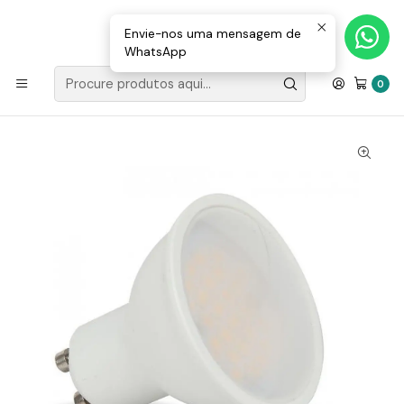
Loja Valongo: 220 150 143 (chamada para a rede fixa nacional) «»
E-mail: geral@movenergy.pt
Envie-nos uma mensagem de
WhatsApp
Início
ILUMINAÇÃO
ILUMINAÇÃO LED
Lâmpada LED Luxtar GU10 Plástico 5W 100º
0