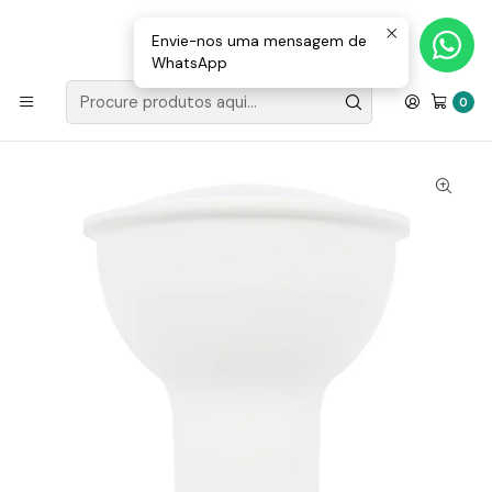
Loja Valongo: 220 150 143 (chamada para a rede fixa nacional) «»
E-mail: geral@movenergy.pt
Envie-nos uma mensagem de
WhatsApp
Início
ILUMINAÇÃO
ILUMINAÇÃO LED
Lâmpada LED GU10 10W 100º 920Lm LED7
0