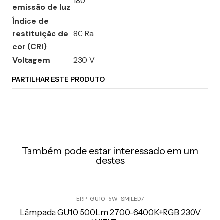
180 °
emissão de luz
Índice de
restituição de
80 Ra
cor (CRI)
Voltagem
230 V
PARTILHAR ESTE PRODUTO
Também pode estar interessado em um
destes
ERP-GU10-5W-SM
|
LED7
Preço Exclusivo Online C/IVA
Lâmpada GU10 500Lm 2700-6400K+RGB 230V