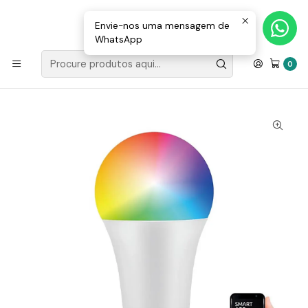
Loja Valongo: 220 150 143 (chamada para a rede fixa nacional) «»
E-mail: geral@movenergy.pt
Envie-nos uma mensagem de
WhatsApp
Início
MATERIAL ELÉTRICO
Domótica
Shelly
Lâmpada E27 A60 Smart WiFi 9W 900Lm 2700-
0
6400K+RGB RGBW 230V Tuya