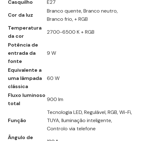
Casquilho
E27
Branco quente, Branco neutro,
Cor da luz
Branco frio, + RGB
Temperatura
2700-6500 K + RGB
da cor
Potência de
entrada da
9 W
fonte
Equivalente a
uma lâmpada
60 W
clássica
Fluxo luminoso
900 lm
total
Tecnologia LED, Regulável, RGB, Wi-Fi,
Função
TUYA, Iluminação inteligente,
Controlo via telefone
Ângulo de