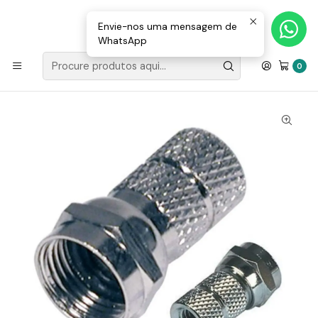
Loja Valongo: 220 150 143 (chamada para a rede fixa nacional) «»
E-mail: geral@movenergy.pt
Envie-nos uma mensagem de
WhatsApp
Início
MATERIAL ELÉTRICO
FICHAS/TOMADAS
Ficha F Fêmea Niquelada P/ Cabo 7.2MM RG7 C/ 1 O-Ring
0