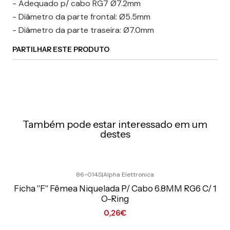
- Adequado p/ cabo RG7 Ø7.2mm
- Diâmetro da parte frontal: Ø5.5mm
- Diâmetro da parte traseira: Ø7.0mm
PARTILHAR ESTE PRODUTO
Também pode estar interessado em um
destes
86-014S
|
Alpha Elettronica
Preço Exclusivo Online C/IVA
Ficha "F" Fêmea Niquelada P/ Cabo 6.8MM RG6 C/ 1
O-Ring
0,26€