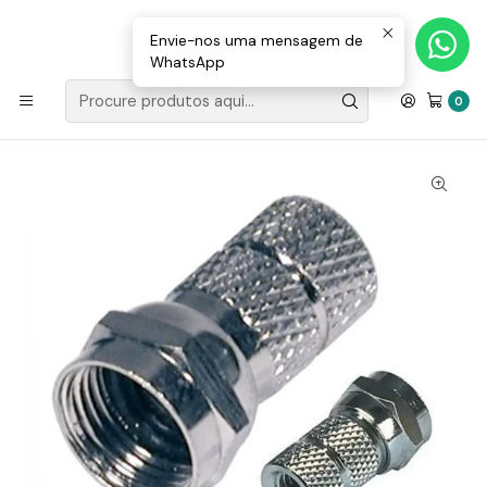
Loja Valongo: 220 150 143 (chamada para a rede fixa nacional) «»
E-mail: geral@movenergy.pt
Envie-nos uma mensagem de
WhatsApp
Início
MATERIAL ELÉTRICO
FICHAS/TOMADAS
Ficha "F" Fêmea Niquelada P/ Cabo 6.8MM RG6 C/ 1 O-Ring
0