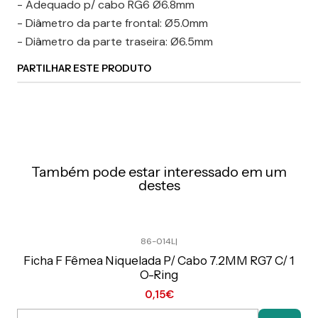
- Adequado p/ cabo RG6 Ø6.8mm
- Diâmetro da parte frontal: Ø5.0mm
- Diâmetro da parte traseira: Ø6.5mm
PARTILHAR ESTE PRODUTO
Também pode estar interessado em um
destes
86-014L
|
Preço Exclusivo Online C/IVA
Ficha F Fêmea Niquelada P/ Cabo 7.2MM RG7 C/ 1
O-Ring
0,15€