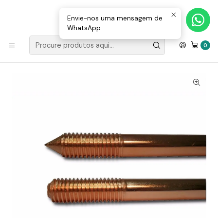
Loja Valongo: 220 150 143 (chamada para a rede fixa nacional) «»
E-mail: geral@movenergy.pt
Envie-nos uma mensagem de
WhatsApp
Início
MATERIAL ELÉTRICO
Caixas
ELECTRODO TERRA 1.5M C/2 ROSCAS (TL)
0