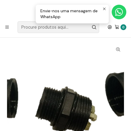
Loja Valongo: 220 150 143 (chamada para a rede fixa nacional) «»
E-mail: geral@movenergy.pt
Envie-nos uma mensagem de
WhatsApp
Início
MATERIAL ELÉTRICO
LIGADORES
Conector Estanque IP68 3 fios Digitec 0.75-1.5mm
0