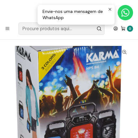
Loja Valongo: 220 150 143 (chamada para a rede fixa nacional) «»
E-mail: geral@movenergy.pt
Envie-nos uma mensagem de
WhatsApp
Início
SOM | LUZ
COLUNAS
COLUNAS COM BATERIA
Coluna Portátil 4″ 25W Máx USB/MP3/BT/BAT
0