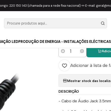
COLUNAS
ACESSÓRIOS
Cabo Jack 3.5MM Macho / Jack 3.5MM M
longo: 220 150 143 (chamada para a rede fixa nacional) «» E-mail: geral@
|
Cabo Jack 
3.5MM Mac
NAÇÃO LED
PRODUÇÃO DE ENERGIA
INSTALAÇÕES ELÉCTRICAS
Adici
Quantidade
Adicionar à lista de 
Mostrar stock das locali
DESCRIÇÃO
- Cabo de Áudio Jack 3.5mm