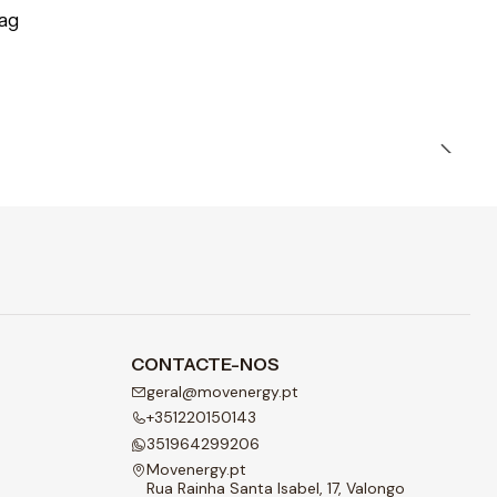
ag
CONTACTE-NOS
geral@movenergy.pt
+351220150143
351964299206
Movenergy.pt
Rua Rainha Santa Isabel, 17, Valongo