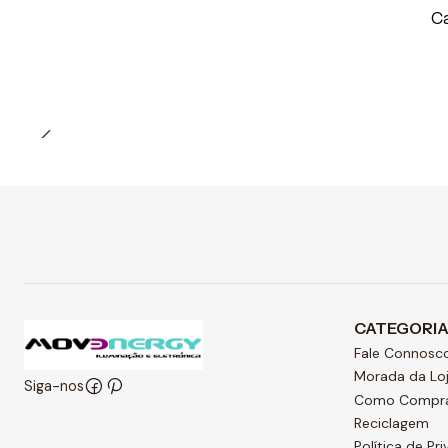
Preço Exclusivo Online C/IVA
C
Quantidade
CATEGORI
Fale Connosc
Morada da Lo
Siga-nos
Como Compr
Reciclagem
Política de Pr