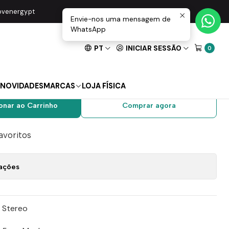
acho 3M ST Polybag
movenergy.pt
Envie-nos uma mensagem de
WhatsApp
PT
INICIAR SESSÃO
0
3.5MM Macho / Jack
ho 3M ST Polybag
NOVIDADES
MARCAS
LOJA FÍSICA
onar ao Carrinho
Comprar agora
favoritos
zações
 Stereo