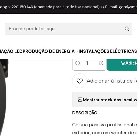
UZ
COLUNAS
COLUNAS SEM BATERIA
Coluna Passiva 5,25″ 50W 
longo: 220 150 143 (chamada para a rede fixa nacional) «» E-mail: geral@
|
Coluna Pas
5 Black
NAÇÃO LED
PRODUÇÃO DE ENERGIA
INSTALAÇÕES ELÉCTRICAS
Adici
Quantidade
Adicionar à lista de 
Mostrar stock das locali
DESCRIÇÃO
Coluna passiva profissional 
exterior, com um woofer de 5