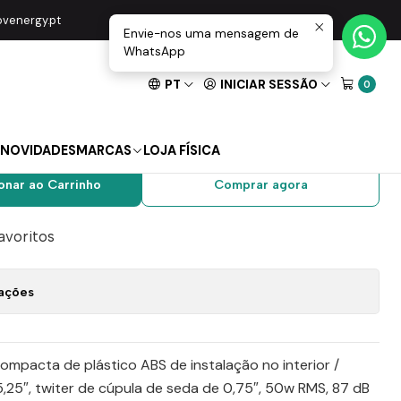
Climate 5 Black
movenergy.pt
Envie-nos uma mensagem de
WhatsApp
PT
INICIAR SESSÃO
0
siva 5,25″ 50W Climate
NOVIDADES
MARCAS
LOJA FÍSICA
onar ao Carrinho
Comprar agora
favoritos
zações
compacta de plástico ABS de instalação no interior /
,25″, twiter de cúpula de seda de 0,75″, 50w RMS, 87 dB