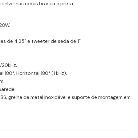
onível nas cores branca e preta.
/20W.
s de 4,25″ e tweeter de seda de 1″.
0/20kHz.
 180°, Horizontal 180° (1 kHz).
m.
parede.
ABS, grelha de metal inoxidável e suporte de montagem em