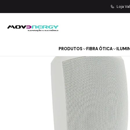
Início
SOM | LUZ
C
Loja Va
PRODUTOS
FIBRA ÓTICA
ILUMI