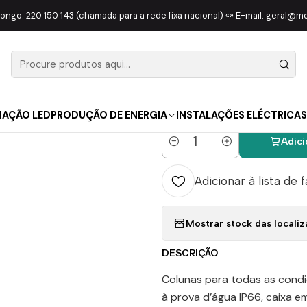
OLUNAS
COLUNAS SEM BATERIA
Coluna 100V 4,25″ 30W IP66 Clim
longo: 220 150 143 (chamada para a rede fixa nacional) «» E-mail: geral@
|
Coluna 100
Climate IP4
NAÇÃO LED
PRODUÇÃO DE ENERGIA
INSTALAÇÕES ELÉCTRICAS
Adici
Quantidade
Adicionar à lista de 
Mostrar stock das locali
DESCRIÇÃO
Colunas para todas as condi
à prova d’água IP66, caixa e