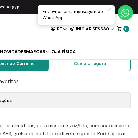
ate IP4 Branco Perola
movenergy.pt
Envie-nos uma mensagem de
WhatsApp
PT
INICIAR SESSÃO
0
V 4,25″ 30W IP66
 Branco Perola
NOVIDADES
MARCAS
LOJA FÍSICA
onar ao Carrinho
Comprar agora
favoritos
zações
ções climáticas, para música e voz/fala, com acabamento
m ABS, grelha de metal inoxidável e suporte. Pode operar