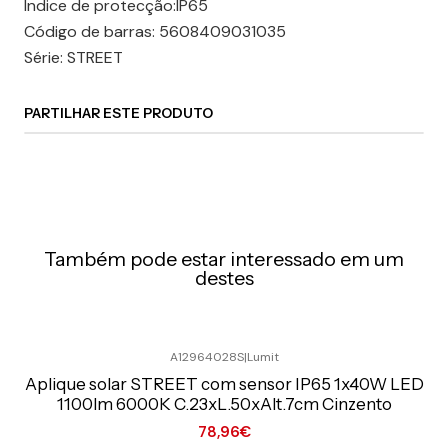
Índice de protecção:IP65
Código de barras: 5608409031035
Série: STREET
PARTILHAR ESTE PRODUTO
Também pode estar interessado em um
destes
A12964028S
|
Lumit
Preço Exclusivo Online C/IVA
Aplique solar STREET com sensor IP65 1x40W LED
1100lm 6000K C.23xL.50xAlt.7cm Cinzento
78,96€