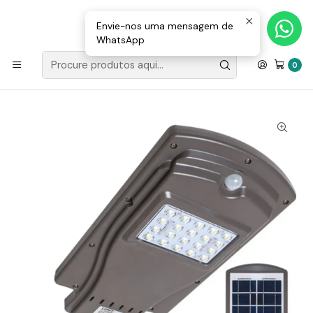
Loja Valongo: 220 150 143 (chamada para a rede fixa nacional) «»
E-mail: geral@movenergy.pt
Envie-nos uma mensagem de
WhatsApp
Início
ILUMINAÇÃO
ILUMINAÇÃO LED
Aplique solar STREET com sensor IP65 1x60W LED 1500lm
0
6000K C.25xL.62,5xAlt.7cm Cinzento