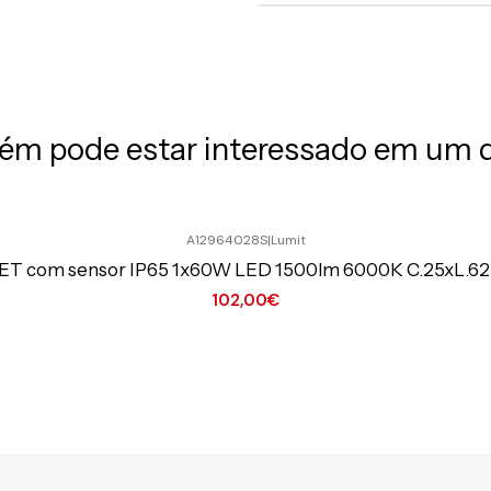
m pode estar interessado em um 
A12964028S
|
Lumit
EET com sensor IP65 1x60W LED 1500lm 6000K C.25xL.62,
102,00€