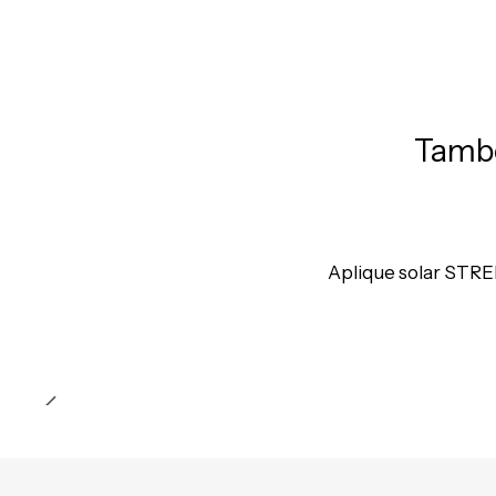
També
Preço Exclusivo Online C/IVA
Aplique solar STR
Quantidade