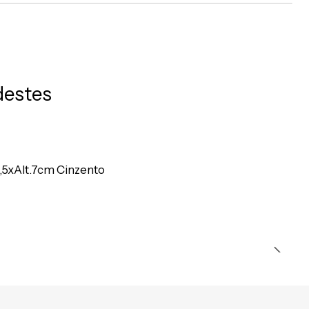
destes
5xAlt.7cm Cinzento