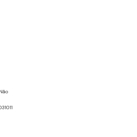
 Não
031011