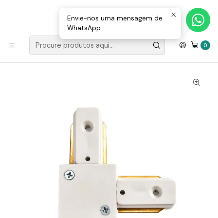
Loja Valongo: 220 150 143 (chamada para a rede fixa nacional) «»
E-mail: geral@movenergy.pt
Envie-nos uma mensagem de
WhatsApp
Início
Marcas
LA Lumiarc
União L Branca p/ Calha Monofásica (1 Circuito)
0