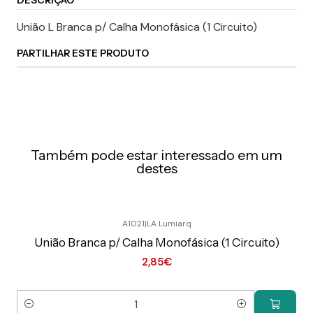
DESCRIÇÃO
União L Branca p/ Calha Monofásica (1 Circuito)
PARTILHAR ESTE PRODUTO
Também pode estar interessado em um
destes
A1021
|
LA Lumiarq
Preço Exclusivo Online C/IVA
União Branca p/ Calha Monofásica (1 Circuito)
2,85€
Quantidade