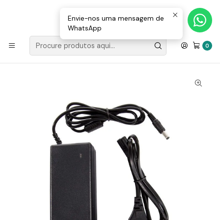
Loja Valongo: 220 150 143 (chamada para a rede fixa nacional) «»
E-mail: geral@movenergy.pt
Envie-nos uma mensagem de
WhatsApp
Início
MATERIAL ELÉTRICO
TRANSFORMADORES
12V
Transformador MAXLED 12V DC 72W 6A IP20
0