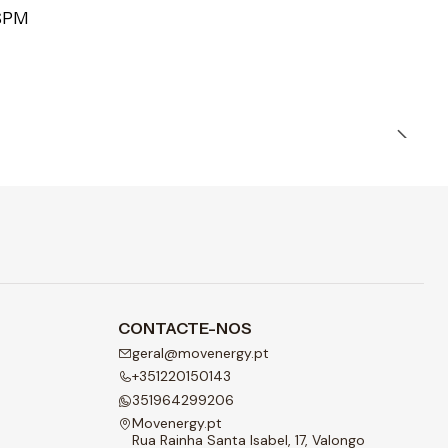
9SPM
CONTACTE-NOS
geral@movenergy.pt
+351220150143
351964299206
Movenergy.pt
Rua Rainha Santa Isabel, 17, Valongo