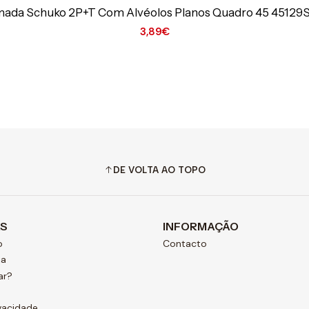
ada Schuko 2P+T Com Alvéolos Planos Quadro 45 4512
3,89€
DE VOLTA AO TOPO
AS
INFORMAÇÃO
o
Contacto
ja
ar?
ivacidade