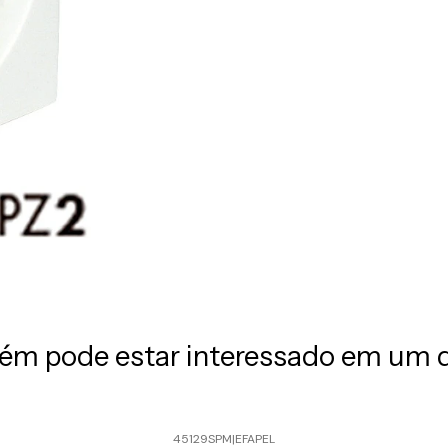
m pode estar interessado em um 
45129SPM
|
EFAPEL