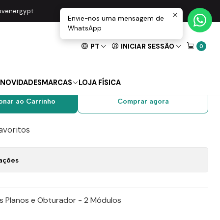
lanos Quadro 45 45129SBR
movenergy.pt
Envie-nos uma mensagem de
WhatsApp
PT
INICIAR SESSÃO
0
T c/ Alvéolos Planos
 45129SBR
NOVIDADES
MARCAS
LOJA FÍSICA
onar ao Carrinho
Comprar agora
favoritos
zações
 Planos e Obturador - 2 Módulos