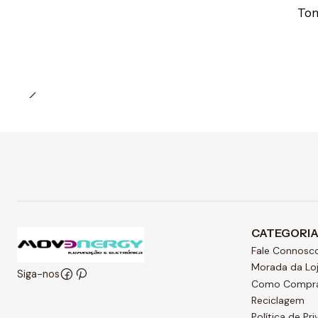
Preço Exclusivo Online C/IVA
Tom
Quantidade
CATEGORI
Fale Connosc
Morada da Lo
Siga-nos
Como Compr
Reciclagem
Política de Pr