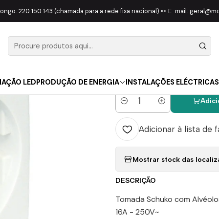
O
APARELHAGEM EFAPEL
LOGUS 90
Tomada 2P+T c/ Alvéolos P
longo: 220 150 143 (chamada para a rede fixa nacional) «» E-mail: geral@
|
Tomada 2P+
Quadro 45
NAÇÃO LED
PRODUÇÃO DE ENERGIA
INSTALAÇÕES ELÉCTRICAS
Adici
Quantidade
Adicionar à lista de 
Mostrar stock das locali
DESCRIÇÃO
Tomada Schuko com Alvéolos
16A - 250V~