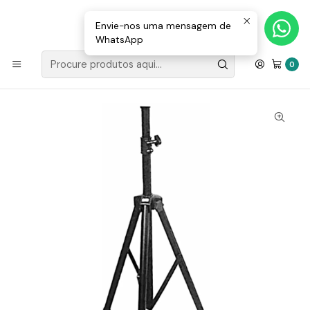
Loja Valongo: 220 150 143 (chamada para a rede fixa nacional) «»
E-mail: geral@movenergy.pt
Envie-nos uma mensagem de
WhatsApp
Início
SOM | LUZ
SUPORTES DE COLUNAS
Suporte Colunas 60Kg Altura 1,25 a 1,85 metros Karma
0