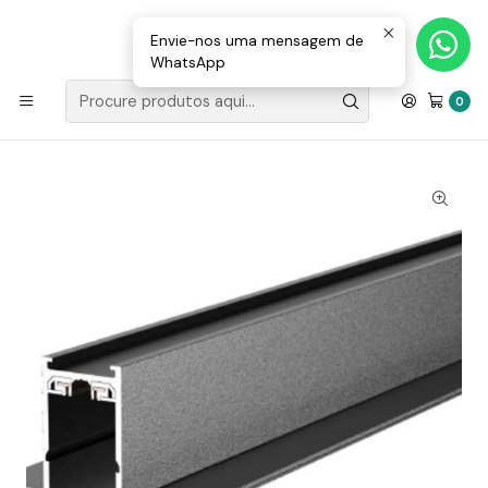
Loja Valongo: 220 150 143 (chamada para a rede fixa nacional) «»
E-mail: geral@movenergy.pt
Envie-nos uma mensagem de
WhatsApp
Início
ILUMINAÇÃO
Sistema Magnético | 230V | Calha Principal 1 Metro
0
Encastrar | Preta