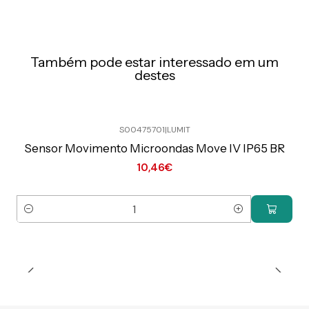
Também pode estar interessado em um
destes
S00475701
|
LUMIT
Preço Exclusivo Online C/IVA
Sensor Movimento Microondas Move IV IP65 BR
10,46€
Quantidade