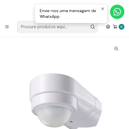
Loja Valongo: 220 150 143 (chamada para a rede fixa nacional) «»
E-mail: geral@movenergy.pt
Envie-nos uma mensagem de
WhatsApp
Início
MATERIAL ELÉTRICO
SENSORES
Sensor Movimento IR Move ST18B IP65 Branco
0