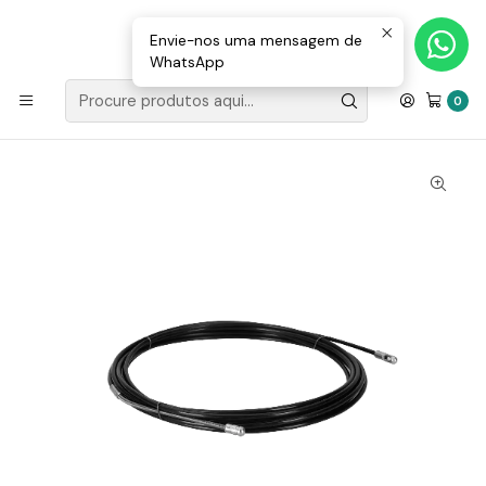
Loja Valongo: 220 150 143 (chamada para a rede fixa nacional) «»
E-mail: geral@movenergy.pt
Envie-nos uma mensagem de
WhatsApp
Início
FIBRA ÓTICA
FERRAMENTAS
Reboque ( Guia ) De Nylon NCN 4mm 15m TF
0