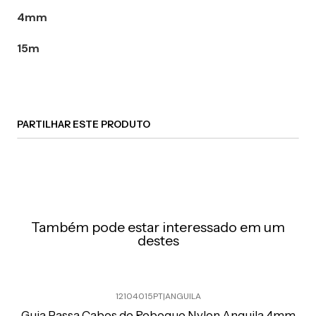
4mm
15m
PARTILHAR ESTE PRODUTO
Também pode estar interessado em um
destes
12104015PT
|
ANGUILA
Preço Exclusivo Online C/IVA
Guia Passa Cabos de Reboque Nylon Anguila 4mm