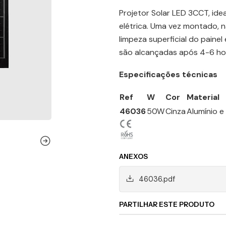
Projetor Solar LED 3CCT, ide
elétrica. Uma vez montado,
limpeza superficial do paine
são alcançadas após 4-6 hor
Especificações técnicas
Ref
W
Cor
Material
46036
50W
Cinza
Alumínio e
ANEXOS
46036.pdf
PARTILHAR ESTE PRODUTO