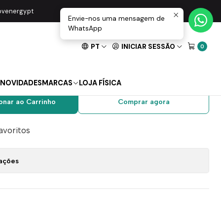
00Lm IP65 Maxled
movenergy.pt
Envie-nos uma mensagem de
WhatsApp
PT
INICIAR SESSÃO
0
olar Com Comando
700Lm IP65 Maxled
NOVIDADES
MARCAS
LOJA FÍSICA
onar ao Carrinho
Comprar agora
favoritos
zações