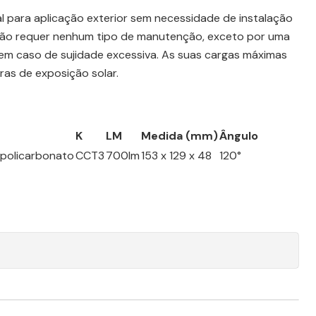
al para aplicação exterior sem necessidade de instalação
 não requer nenhum tipo de manutenção, exceto por uma
l em caso de sujidade excessiva. As suas cargas máximas
as de exposição solar.
K
LM
Medida (mm)
Ângulo
 policarbonato
CCT3
700lm
153 x 129 x 48
120°