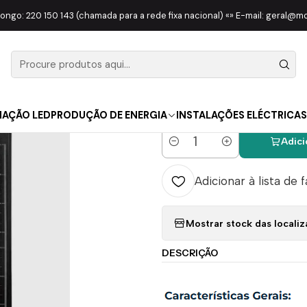
ÃO
APLIQUES
PAREDE
Projetor Solar Com Comando 50W 3CCT 7
longo: 220 150 143 (chamada para a rede fixa nacional) «» E-mail: geral@
|
Projetor S
50W 3CCT 
NAÇÃO LED
PRODUÇÃO DE ENERGIA
INSTALAÇÕES ELÉCTRICAS
Adici
Quantidade
Adicionar à lista de 
Mostrar stock das locali
DESCRIÇÃO