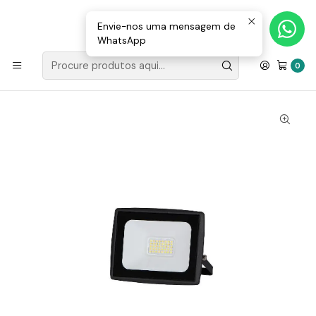
Loja Valongo: 220 150 143 (chamada para a rede fixa nacional) «»
E-mail: geral@movenergy.pt
Envie-nos uma mensagem de
WhatsApp
Início
ILUMINAÇÃO
ILUMINAÇÃO LED
Projetor FL7 20W LED 1800Lm IP65 6000K LED7
0