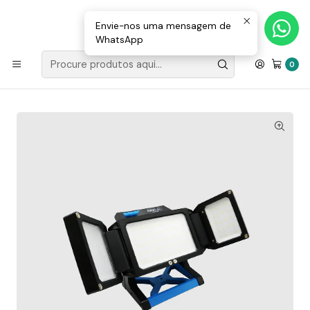
Loja Valongo: 220 150 143 (chamada para a rede fixa nacional) «»
E-mail: geral@movenergy.pt
Envie-nos uma mensagem de
WhatsApp
Início
ILUMINAÇÃO
ILUMINAÇÃO LED
Projetor de Trabalho Led com Bateria Recarregável USB
0
50W 5000Lm Maxled