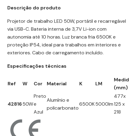
Descrição do produto
Projetor de trabalho LED 50W, portátil e recarregável
via USB-C. Bateria interna de 3,7V Li-ion com
autonomia até 10 horas. Luz branca fria 6500K e
proteção IP54, ideal para trabalhos em interiores e
exteriores. Cabo de carregamento incluído.
Especificações técnicas
Medida
Ref
W
Cor
Material
K
LM
(mm)
Preto
477x
Alumínio e
42816
50W
e
6500K
5000lm
125 x
policarbonato
Azul
218