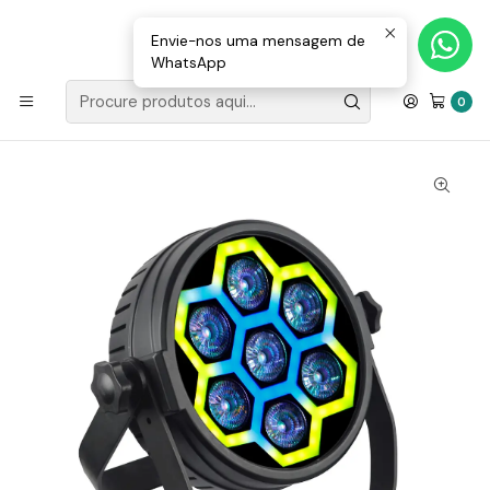
Loja Valongo: 220 150 143 (chamada para a rede fixa nacional) «»
E-mail: geral@movenergy.pt
Envie-nos uma mensagem de
WhatsApp
Início
SOM | LUZ
LUZ | FUMO
Projector Efeitos LED AURORA RGBW
0